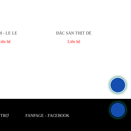
 - LE LE
ĐẶC SẢN THỊT DÊ
iên hệ
Liên hệ
 TRỢ
FANPAGE - FACEBOOK