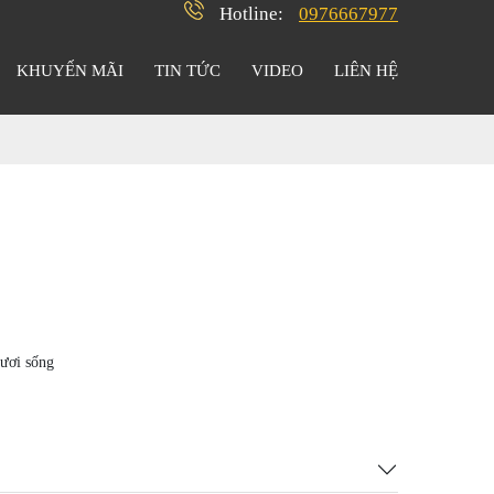
Hotline:
0976667977
KHUYẾN MÃI
TIN TỨC
VIDEO
LIÊN HỆ
tươi sống