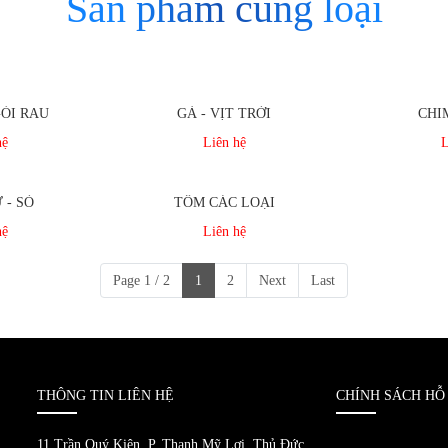
Sản phẩm cùng loại
GỎI RAU
GÀ - VỊT TRỜI
CHIM
hệ
Liên hệ
L
 - SÒ
TÔM CÁC LOẠI
hệ
Liên hệ
Page 1 / 2
1
2
Next
Last
THÔNG TIN LIÊN HỆ
CHÍNH SÁCH HỖ
11 Trần Quý Kiên, P. Thạnh Mỹ Lợi, Thủ Đức,