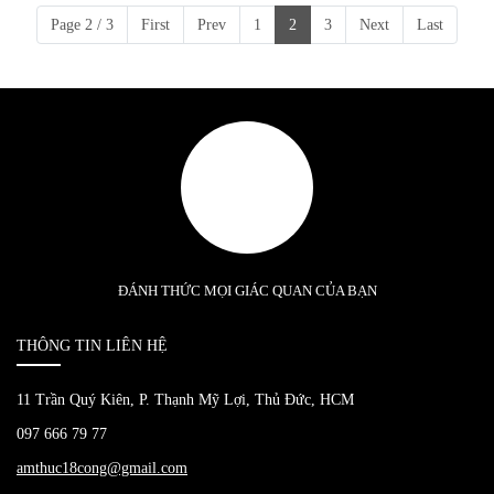
Page 2 / 3
First
Prev
1
2
3
Next
Last
ĐÁNH THỨC MỌI GIÁC QUAN CỦA BẠN
THÔNG TIN LIÊN HỆ
11 Trần Quý Kiên, P. Thạnh Mỹ Lợi, Thủ Đức, HCM
097 666 79 77
amthuc18cong@gmail.com